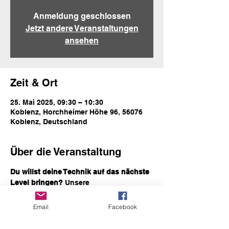
Anmeldung geschlossen
Jetzt andere Veranstaltungen
ansehen
Zeit & Ort
25. Mai 2025, 09:30 – 10:30
Koblenz, Horchheimer Höhe 96, 56076
Koblenz, Deutschland
Über die Veranstaltung
Du willst deine Technik auf das nächste 
Level bringen?
 Unsere 
Fußballschule/unser Einzeltraining 
bietet dir professionelles 
Email
Facebook
Techniktraining in den Bereichen 
Ballkontrolle, Passspiel, Dribbling und 