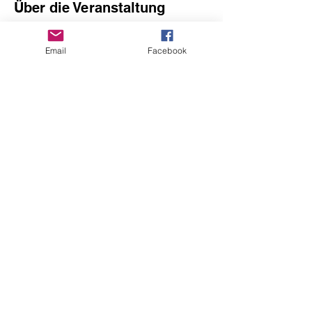
Über die Veranstaltung
Du willst deine Technik auf das nächste 
Level bringen?
 Unsere 
Email
Facebook
Fußballschule/unser Einzeltraining 
bietet dir professionelles 
Techniktraining in den Bereichen 
Ballkontrolle, Passspiel, Dribbling und 
Schusstechnik. Egal ob Anfänger oder 
Fortgeschrittener – wir fördern dich 
individuell und helfen dir, dein volles 
Potenzial auszuschöpfen. Melde dich 
jetzt an!
Diese Veranstaltung teilen